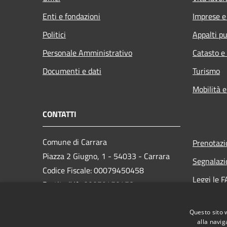
Enti e fondazioni
Imprese 
Politici
Appalti pu
Personale Amministrativo
Catasto e
Documenti e dati
Turismo
Mobilità e
CONTATTI
Comune di Carrara
Prenotaz
Piazza 2 Giugno, 1 - 54033 - Carrara
Segnalazi
Codice Fiscale: 00079450458
Leggi le 
Partita IVA: 00079450458
Richiesta
PEC:
comune.carrara@postecert.it
Questo sito 
Centralino Unico: 0585 6411
alla navig