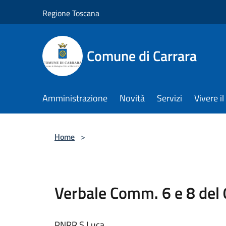
Salta al contenuto principale
Regione Toscana
Comune di Carrara
Amministrazione
Novità
Servizi
Vivere 
Home
>
Verbale Comm. 6 e 8 del
PNRR S.Luca