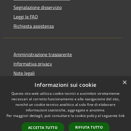
Segnalazione disservizio
Leggi le FAQ
Richiesta assistenza
Amministrazione trasparente
Informativa privacy
Note legali
×
Dichiarazione di accessibilità
Informazioni sui cookie
Questo sito web utilizza cookie tecnici e assimilati strettamente
necessari al corretto funzionamento e alla navigazione del sito,
nonché un cookie tecnico analitico al solo fine di elaborare
informazioni statistiche, aggregate e anonime.
RSS
Copyright © 2026 • Comune di
Per maggiori dettagli, può consultare la cookie policy al seguente
link
Accessibilità
Carrara • Powered by
Privacy
Municipium
Accesso
•
RIFIUTA TUTTO
ACCETTA TUTTO