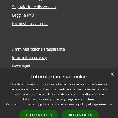
Segnalazione disservizio
Leggi le FAQ
Richiesta assistenza
Amministrazione trasparente
Informativa privacy
Note legali
×
Dichiarazione di accessibilità
Informazioni sui cookie
Questo sito web utilizza cookie tecnici e assimilati strettamente
necessari al corretto funzionamento e alla navigazione del sito,
nonché un cookie tecnico analitico al solo fine di elaborare
informazioni statistiche, aggregate e anonime.
RSS
Copyright © 2026 • Comune di
Per maggiori dettagli, può consultare la cookie policy al seguente
link
Accessibilità
Carrara • Powered by
Privacy
Municipium
Accesso
•
RIFIUTA TUTTO
ACCETTA TUTTO