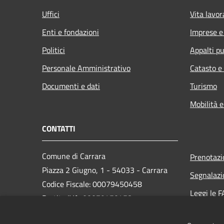
Uffici
Vita lavor
Enti e fondazioni
Imprese 
Politici
Appalti pu
Personale Amministrativo
Catasto e
Documenti e dati
Turismo
Mobilità e
CONTATTI
Comune di Carrara
Prenotaz
Piazza 2 Giugno, 1 - 54033 - Carrara
Segnalazi
Codice Fiscale: 00079450458
Leggi le 
Partita IVA: 00079450458
Richiesta
PEC:
comune.carrara@postecert.it