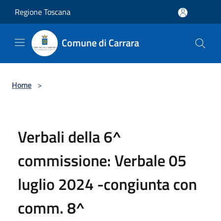
Salta al contenuto principale
Regione Toscana
Comune di Carrara
Home
>
Verbali della 6^
commissione: Verbale 05
luglio 2024 -congiunta con
comm. 8^