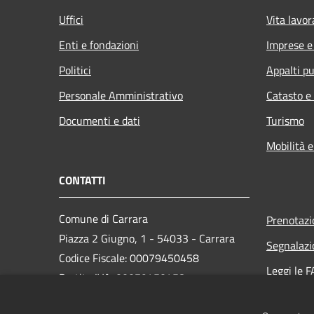
Uffici
Vita lavor
Enti e fondazioni
Imprese 
Politici
Appalti pu
Personale Amministrativo
Catasto e
Documenti e dati
Turismo
Mobilità e
CONTATTI
Comune di Carrara
Prenotaz
Piazza 2 Giugno, 1 - 54033 - Carrara
Segnalazi
Codice Fiscale: 00079450458
Leggi le 
Partita IVA: 00079450458
Richiesta
PEC:
comune.carrara@postecert.it