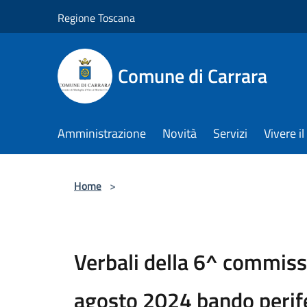
Salta al contenuto principale
Regione Toscana
Comune di Carrara
Amministrazione
Novità
Servizi
Vivere 
Home
>
Verbali della 6^ commiss
agosto 2024 bando perif