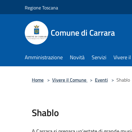
Salta al contenuto principale
Regione Toscana
Comune di Carrara
Amministrazione
Novità
Servizi
Vivere 
Home
>
Vivere il Comune
>
Eventi
>
Shablo
Shablo
A Carrara si prepara un’estate di grande musi