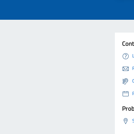
Cont
Prob