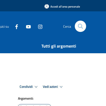
Accedi all'area personale
uici su
Cerca
Tutti gli argomenti
Condividi
Vedi azioni
Argomenti: