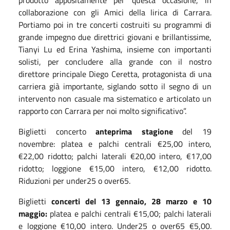
collaborazione con gli Amici della lirica di Carrara.
Portiamo poi in tre concerti costruiti su programmi di
grande impegno due direttrici giovani e brillantissime,
Tianyi Lu ed Erina Yashima, insieme con importanti
solisti, per concludere alla grande con il nostro
direttore principale Diego Ceretta, protagonista di una
carriera già importante, siglando sotto il segno di un
intervento non casuale ma sistematico e articolato un
rapporto con Carrara per noi molto significativo”.
Biglietti concerto
a
nteprima stagione
del 19
novembre: platea e palchi centrali €25,00 intero,
€22,00 ridotto; palchi laterali €20,00 intero, €17,00
ridotto; loggione €15,00 intero, €12,00 ridotto.
Riduzioni per under25 o over65.
Biglietti
concerti del 13 gennaio, 28 marzo e 10
maggio:
platea e palchi centrali €15,00; palchi laterali
e loggione €10,00 intero. Under25 o over65 €5,00.