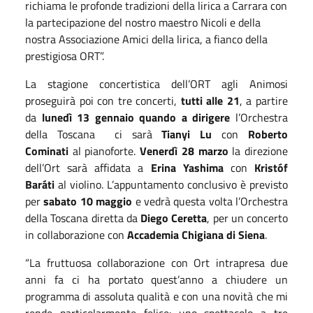
richiama le profonde tradizioni della lirica a Carrara con
la partecipazione del nostro maestro Nicoli e della
nostra Associazione Amici della lirica, a fianco della
prestigiosa ORT”.
La stagione concertistica dell’ORT agli Animosi
proseguirà poi con tre concerti,
tutti alle 21
, a partire
da
lunedì 13 gennaio
quando a dirigere
l’Orchestra
della Toscana ci sarà
Tianyi Lu
con
Roberto
Cominati
al pianoforte.
Venerdì 28 marzo
la direzione
dell’Ort sarà affidata a
Erina Yashima
con
Kristóf
Baráti
al violino. L’appuntamento conclusivo è previsto
per
sabato 10 maggio
e vedrà questa volta l’Orchestra
della Toscana diretta da
Diego Ceretta
, per un concerto
in collaborazione con
Accademia Chigiana di Siena
.
“La fruttuosa collaborazione con Ort intrapresa due
anni fa ci ha portato quest’anno a chiudere un
programma di assoluta qualità e con una novità che mi
rende particolarmente felice: uno spettacolo a tre