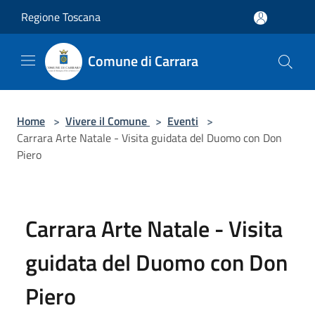
Salta al contenuto principale
Regione Toscana
Comune di Carrara
Home
>
Vivere il Comune
>
Eventi
>
Carrara Arte Natale - Visita guidata del Duomo con Don
Piero
Carrara Arte Natale - Visita
guidata del Duomo con Don
Piero