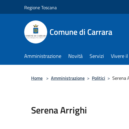
Salta al contenuto principale
Regione Toscana
Comune di Carrara
Amministrazione
Novità
Servizi
Vivere 
Home
>
Amministrazione
>
Politici
>
Serena A
Serena Arrighi