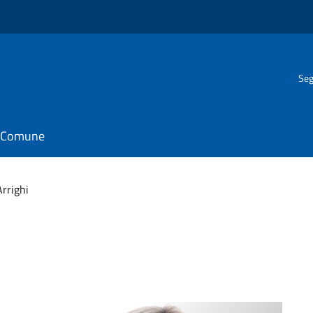
Seg
il Comune
rrighi