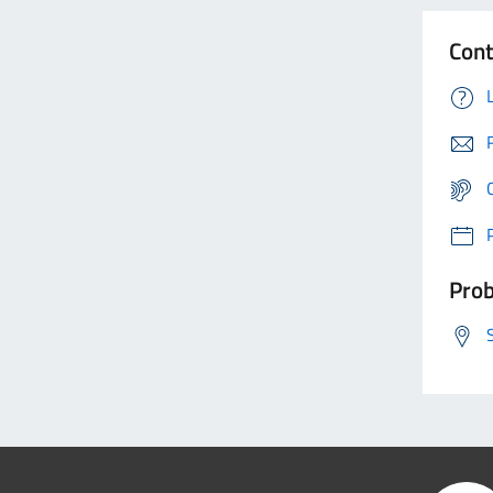
Cont
Prob