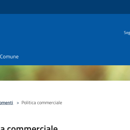
Seg
il Comune
omenti
>
Politica commerciale
ica commerciale