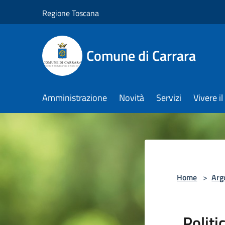
Salta al contenuto principale
Regione Toscana
Comune di Carrara
Amministrazione
Novità
Servizi
Vivere 
Home
>
Arg
Polit