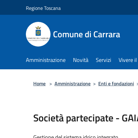
Salta al contenuto principale
Regione Toscana
Comune di Carrara
Amministrazione
Novità
Servizi
Vivere 
Home
>
Amministrazione
>
Enti e fondazioni
Società partecipate - GA
Gestione del sistema idrico integrato