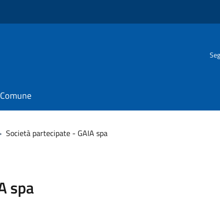
Seg
il Comune
>
Società partecipate - GAIA spa
IA spa