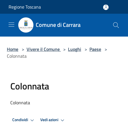
Salta al contenuto principale
Regione Toscana
Comune di Carrara
Home
>
Vivere il Comune
>
Luoghi
>
Paese
>
Colonnata
Colonnata
Colonnata
Condividi
Vedi azioni