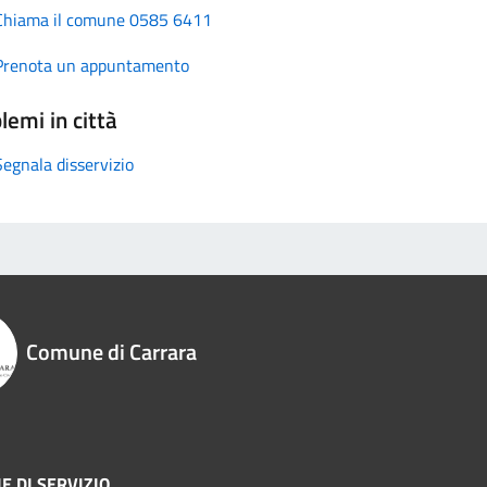
Chiama il comune 0585 6411
Prenota un appuntamento
lemi in città
Segnala disservizio
Comune di Carrara
E DI SERVIZIO