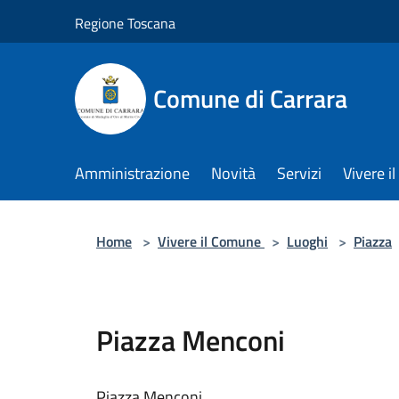
Salta al contenuto principale
Regione Toscana
Comune di Carrara
Amministrazione
Novità
Servizi
Vivere 
Home
>
Vivere il Comune
>
Luoghi
>
Piazza
Piazza Menconi
Piazza Menconi