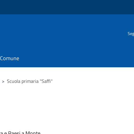
Seg
il Comune
>
Scuola primaria "Saffi"
ra e Paesi a Monte