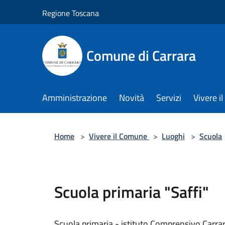
Salta al contenuto principale
Regione Toscana
Comune di Carrara
Amministrazione
Novità
Servizi
Vivere 
Home
>
Vivere il Comune
>
Luoghi
>
Scuola
Scuola primaria "Saffi"
Scuola primaria - istituto Comprensivo Carra