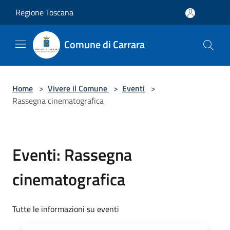
Salta al contenuto principale
Regione Toscana
Comune di Carrara
Home
>
Vivere il Comune
>
Eventi
>
Rassegna cinematografica
Eventi: Rassegna
cinematografica
Tutte le informazioni su eventi