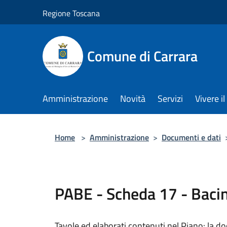
Salta al contenuto principale
Regione Toscana
Comune di Carrara
Amministrazione
Novità
Servizi
Vivere 
Home
>
Amministrazione
>
Documenti e dati
PABE - Scheda 17 - Baci
Tavole ed elaborati contenuti nel Piano: la 