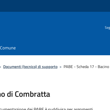
Seg
il Comune
>
Documenti (tecnico) di supporto
>
PABE - Scheda 17 - Bacino
no di Combratta
documentazione dei PABE è suddivisa per argomenti