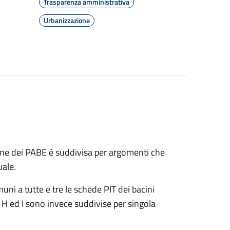
Trasparenza amministrativa
Urbanizzazione
one dei PABE è suddivisa per argomenti che
uale.
muni a tutte e tre le schede PIT dei bacini
 F, H ed I sono invece suddivise per singola