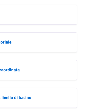
oriale
vraordinata
livello di bacino