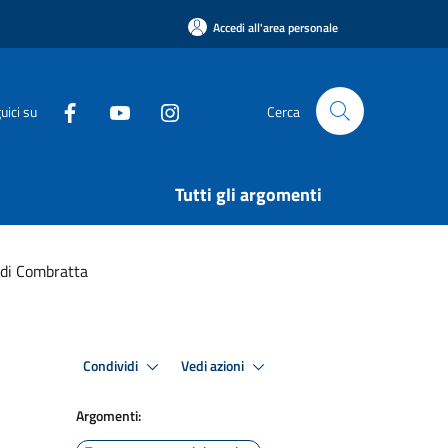
Accedi all'area personale
uici su
Cerca
Tutti gli argomenti
 di Combratta
Condividi
Vedi azioni
Argomenti: