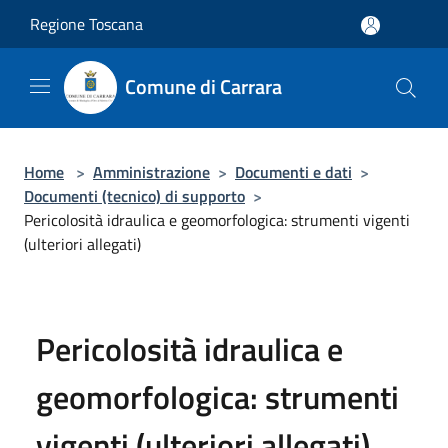
Salta al contenuto principale
Regione Toscana
Comune di Carrara
Home
>
Amministrazione
>
Documenti e dati
>
Documenti (tecnico) di supporto
>
Pericolosità idraulica e geomorfologica: strumenti vigenti
(ulteriori allegati)
Pericolosità idraulica e
geomorfologica: strumenti
vigenti (ulteriori allegati)