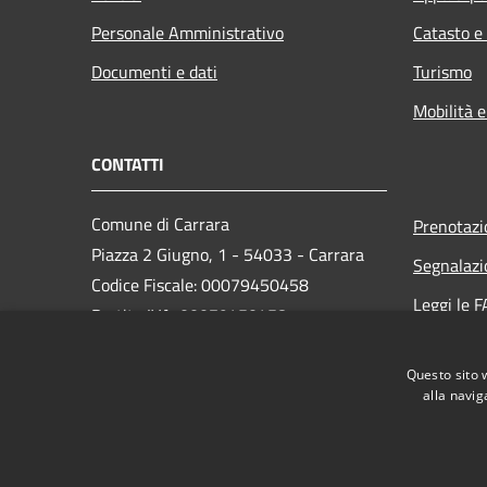
Personale Amministrativo
Catasto e
Documenti e dati
Turismo
Mobilità e
CONTATTI
Comune di Carrara
Prenotaz
Piazza 2 Giugno, 1 - 54033 - Carrara
Segnalazi
Codice Fiscale: 00079450458
Leggi le 
Partita IVA: 00079450458
Richiesta
PEC:
comune.carrara@postecert.it
Questo sito 
Centralino Unico: 0585 6411
alla navig