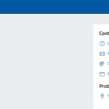
Cont
Prob