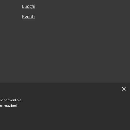
Luoghi
Eventi
×
nzionamento e
nformazioni