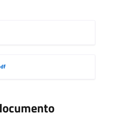
pdf
l documento