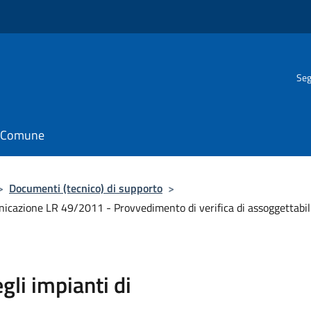
Seg
il Comune
>
Documenti (tecnico) di supporto
>
azione LR 49/2011 - Provvedimento di verifica di assoggettabilit
i impianti di