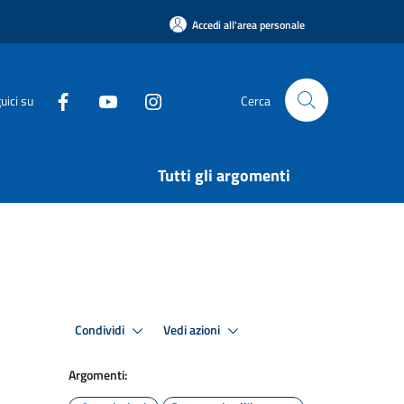
Accedi all'area personale
uici su
Cerca
Tutti gli argomenti
Condividi
Vedi azioni
Argomenti: