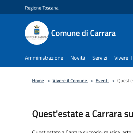
Salta al contenuto principale
Regione Toscana
Comune di Carrara
Amministrazione
Novità
Servizi
Vivere 
Home
>
Vivere il Comune
>
Eventi
>
Quest'e
Quest'estate a Carrara s
Quest'estate a Carrara succede: musica, arte,