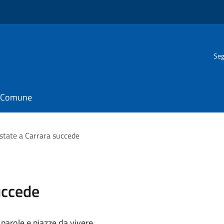
Seg
il Comune
state a Carrara succede
uccede
 parole e piazze da vivere